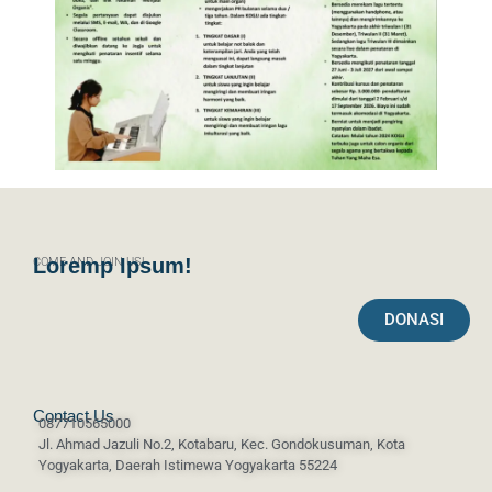
Loremp Ipsum!
COME AND JOIN US!
DONASI
Contact Us
087710565000
Jl. Ahmad Jazuli No.2, Kotabaru, Kec. Gondokusuman, Kota
Yogyakarta, Daerah Istimewa Yogyakarta 55224