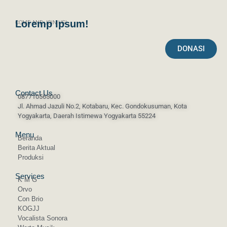
Loremp Ipsum!
COME AND JOIN US!
DONASI
Contact Us
087710565000
Jl. Ahmad Jazuli No.2, Kotabaru, Kec. Gondokusuman, Kota
Yogyakarta, Daerah Istimewa Yogyakarta 55224
Menu
Beranda
Berita Aktual
Produksi
Services
K M G
Orvo
Con Brio
KOGJJ
Vocalista Sonora