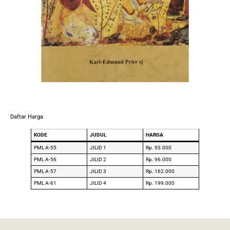
Daftar Harga
KODE
JUDUL
HARGA
PML A-55
JILID 1
Rp. 93.000
PML A-56
JILID 2
Rp. 96.000
PML A-57
JILID 3
Rp. 162.000
PML A-61
JILID 4
Rp. 199.000